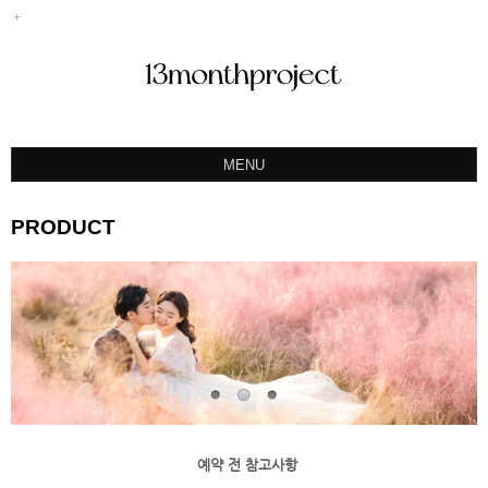
MENU
ABOUT
PRODUCT
PORTFOLIO
PRODUCT
예약&문의
INSTAGRAM
BLOG
예약 전 참고사항