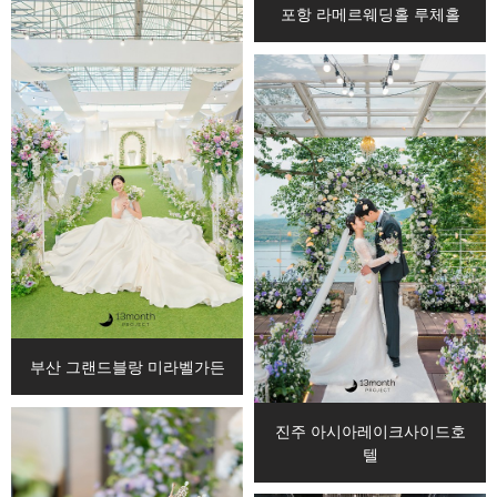
포항 라메르웨딩홀 루체홀
부산 그랜드블랑 미라벨가든
진주 아시아레이크사이드호
텔