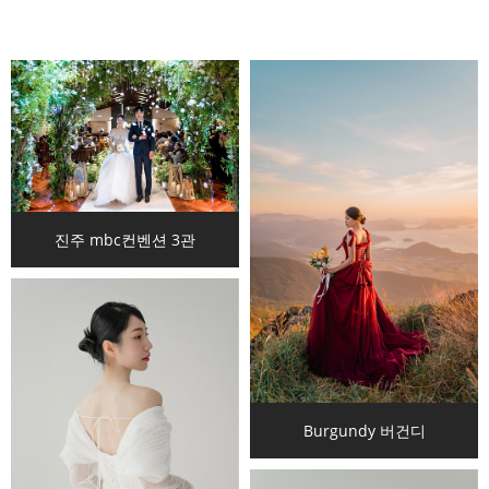
진주 mbc컨벤션 3관
Burgundy 버건디