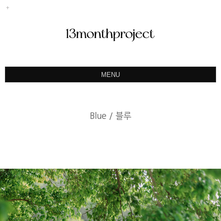
MENU
ABOUT
PORTFOLIO
Blue / 블루
PRODUCT
예약&문의
INSTAGRAM
BLOG