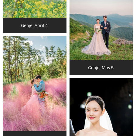
Geoje, April４
Geoje, May５