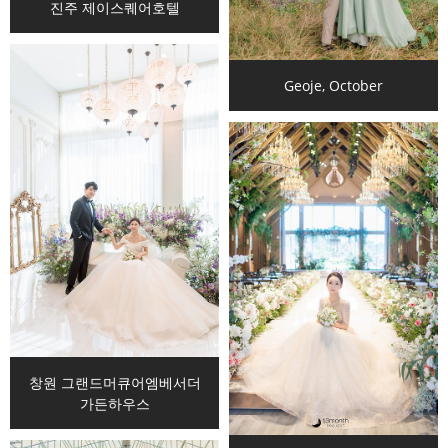
진주 제이스퀘어호텔
Geoje, October
창원 그랜드머큐어엠베서더
가든하우스