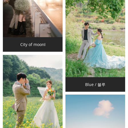
City of moonⅠ
Blue / 블루