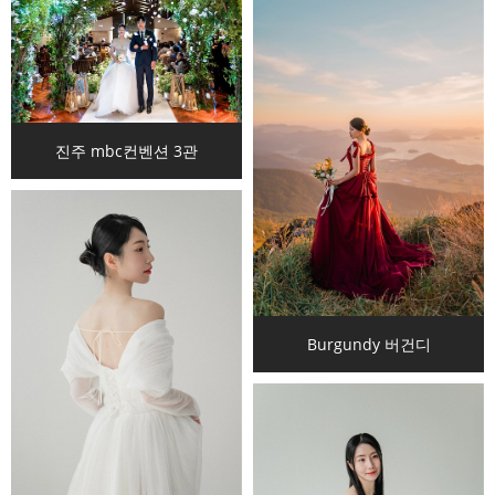
진주 mbc컨벤션 3관
Burgundy 버건디