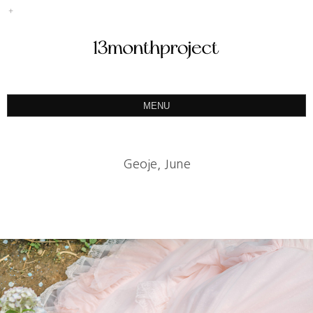
MENU
ABOUT
PORTFOLIO
Geoje, June
PRODUCT
예약&문의
INSTAGRAM
BLOG