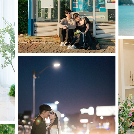
City of moonⅠ