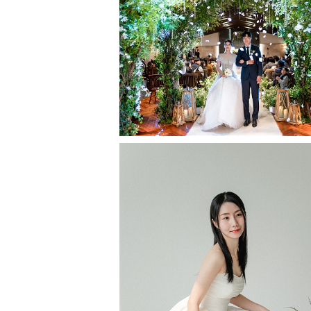
진주 mbc컨벤션 3관