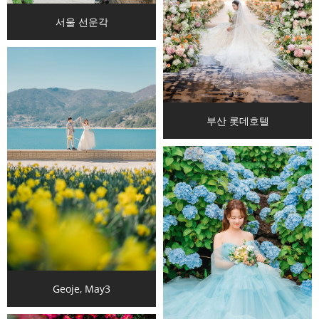
서울 선운각
부산 롯데호텔
Geoje, May3