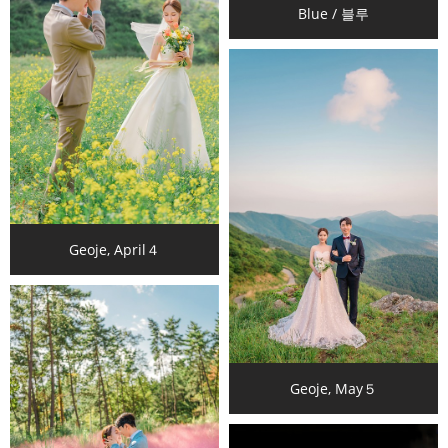
Blue / 블루
Geoje, April４
Geoje, May５