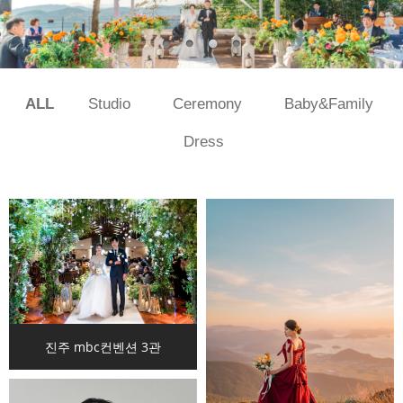
ALL
Studio
Ceremony
Baby&Family
Dress
진주 mbc컨벤션 3관