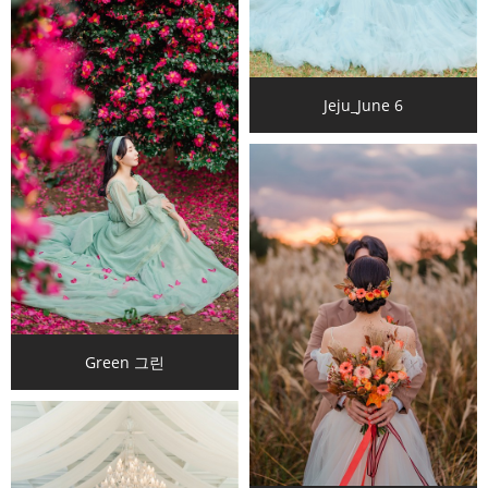
Jeju_June 6
Green 그린