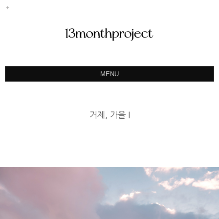
MENU
ABOUT
PORTFOLIO
거제, 가을 I
PRODUCT
예약&문의
INSTAGRAM
BLOG