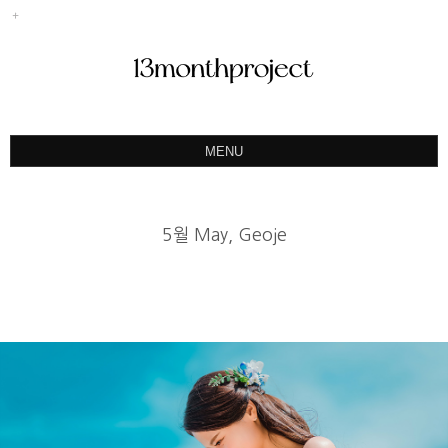
MENU
ABOUT
PORTFOLIO
5월 May, Geoje
PRODUCT
예약&문의
INSTAGRAM
BLOG