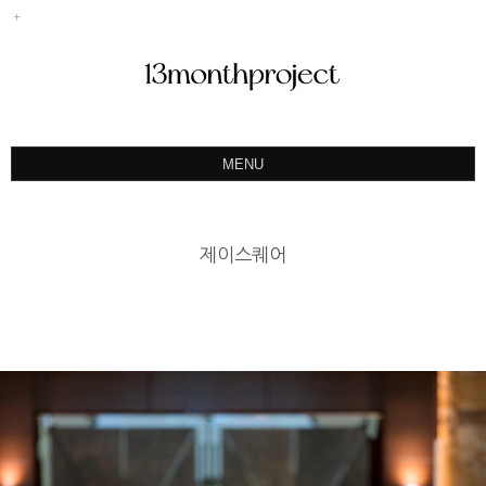
MENU
ABOUT
PORTFOLIO
제이스퀘어
PRODUCT
예약&문의
INSTAGRAM
BLOG