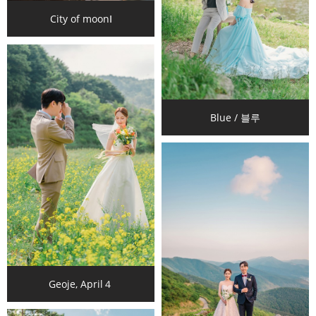
City of moonⅠ
Blue / 블루
Geoje, April４