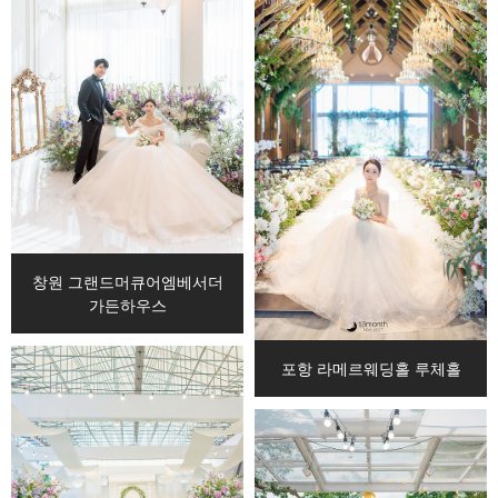
창원 그랜드머큐어엠베서더
가든하우스
포항 라메르웨딩홀 루체홀