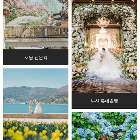
서울 선운각
부산 롯데호텔