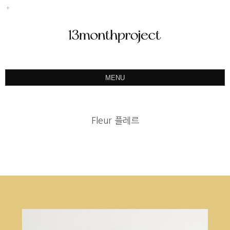
MENU
ABOUT
PORTFOLIO
Fleur 플레르
PRODUCT
예약&문의
INSTAGRAM
BLOG