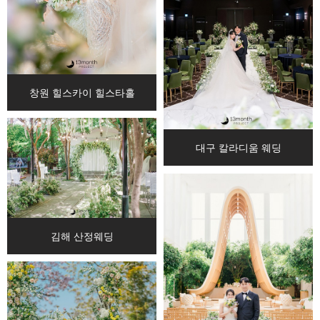
창원 힐스카이 힐스타홀
대구 칼라디움 웨딩
김해 산정웨딩