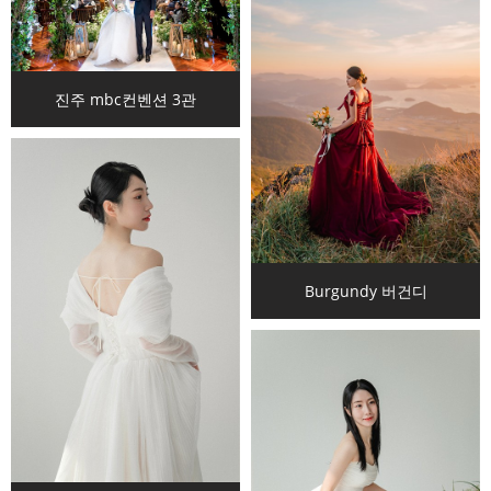
진주 mbc컨벤션 3관
Burgundy 버건디