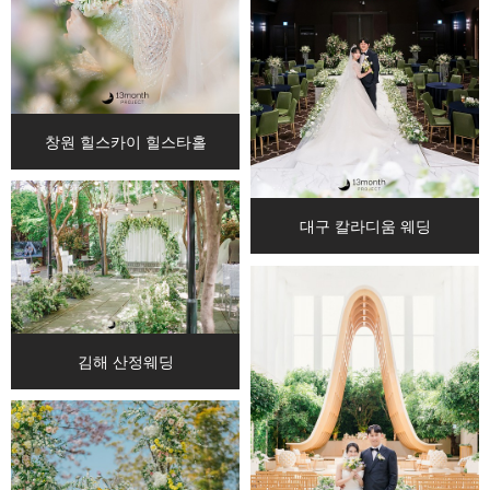
창원 힐스카이 힐스타홀
대구 칼라디움 웨딩
김해 산정웨딩