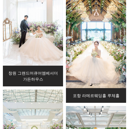
창원 그랜드머큐어엠베서더
가든하우스
포항 라메르웨딩홀 루체홀