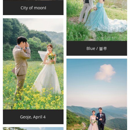
City of moonⅠ
Blue / 블루
Geoje, April４