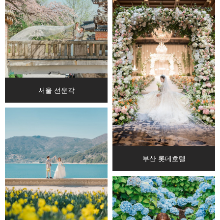
서울 선운각
부산 롯데호텔