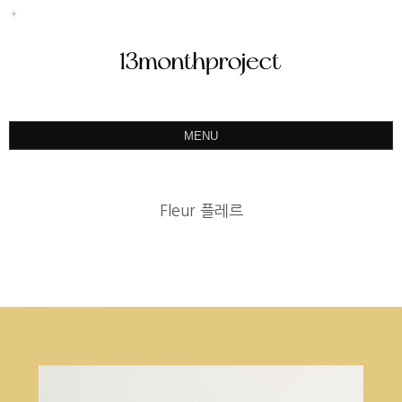
MENU
ABOUT
PORTFOLIO
Fleur 플레르
PRODUCT
예약&문의
INSTAGRAM
BLOG