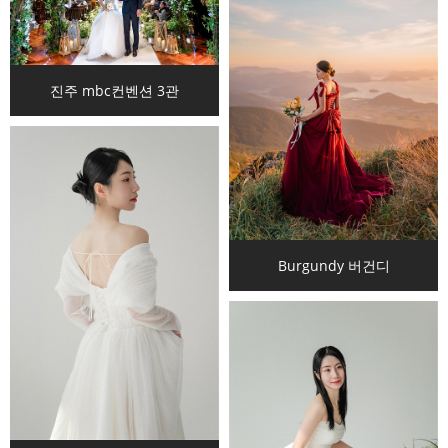
진주 mbc컨벤션 3관
Burgundy 버건디