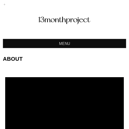
MENU
ABOUT
ABOUT
PORTFOLIO
PRODUCT
예약&문의
INSTAGRAM
BLOG